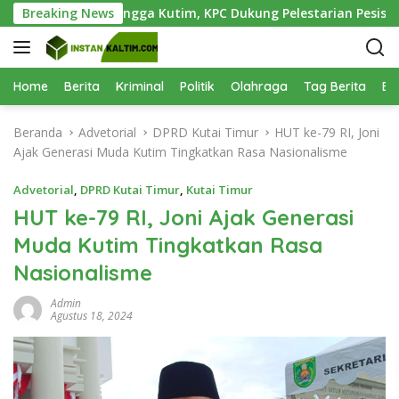
L
tai Teluk Lingga Kutim, KPC Dukung Pelestarian Pesisir
Breaking News
a
n
g
s
Home
Berita
Kriminal
Politik
Olahraga
Tag Berita
Be
u
n
Beranda
Advetorial
DPRD Kutai Timur
HUT ke-79 RI, Joni
g
Ajak Generasi Muda Kutim Tingkatkan Rasa Nasionalisme
k
e
Advetorial
,
DPRD Kutai Timur
,
Kutai Timur
k
HUT ke-79 RI, Joni Ajak Generasi
o
Muda Kutim Tingkatkan Rasa
n
t
Nasionalisme
e
n
Admin
Agustus 18, 2024