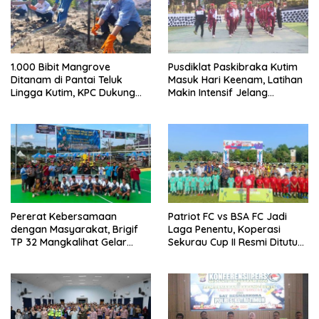
1.000 Bibit Mangrove
Pusdiklat Paskibraka Kutim
Ditanam di Pantai Teluk
Masuk Hari Keenam, Latihan
Lingga Kutim, KPC Dukung
Makin Intensif Jelang
Pelestarian Pesisir
Upacara 17 Agustus
Pererat Kebersamaan
Patriot FC vs BSA FC Jadi
dengan Masyarakat, Brigif
Laga Penentu, Koperasi
TP 32 Mangkalihat Gelar
Sekurau Cup II Resmi Ditutup
Turnamen Bola Voli Danbrigif
Malam Ini
Cup I