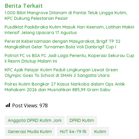
Berita Terkait
1.000 Bibit Mangrove Ditanam di Pantai Teluk Lingga Kutim,
KPC Dukung Pelestarian Pesisir
Pusdiklat Paskibraka Kutim Masuk Hari Keenam, Latihan Makin
Intensif Jelang Upacara 17 Agustus
Pererat Kebersamaan dengan Masyarakat, Brigif TP 32
Mangkalihat Gelar Turnamen Bola Voli Danbrigif Cup I
Patriot FC vs BSA FC Jadi Laga Penentu, Koperasi Sekurau Cup
II Resmi Ditutup Malam Ini
KPC Ajak Pelajar Kutim Peduli Lingkungan Lewat Green
Olympic Goes To School di SMAN 2 Sangatta Utara
Polres Kutim Bongkar 27 Kasus Narkoba dalam Ops Antik
Mahakam 2026 dan Musnahkan 885,99 Gram Sabu
Post Views:
978
Anggota DPRD Kutim Joni
DPRD Kutim
Generasi Muda Kutim
HUT ke-79 RI
Kutim