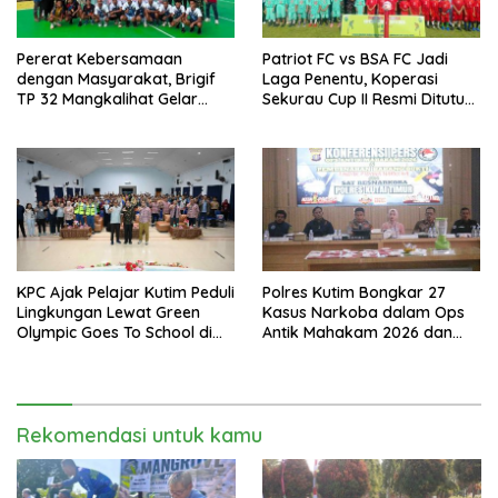
Pererat Kebersamaan
Patriot FC vs BSA FC Jadi
dengan Masyarakat, Brigif
Laga Penentu, Koperasi
TP 32 Mangkalihat Gelar
Sekurau Cup II Resmi Ditutup
Turnamen Bola Voli Danbrigif
Malam Ini
Cup I
KPC Ajak Pelajar Kutim Peduli
Polres Kutim Bongkar 27
Lingkungan Lewat Green
Kasus Narkoba dalam Ops
Olympic Goes To School di
Antik Mahakam 2026 dan
SMAN 2 Sangatta Utara
Musnahkan 885,99 Gram
Sabu
Rekomendasi untuk kamu