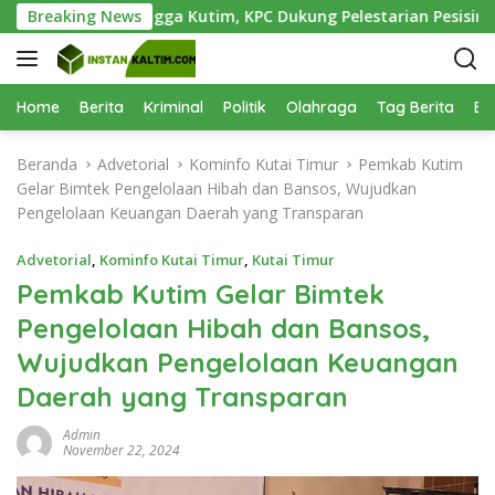
L
ai Teluk Lingga Kutim, KPC Dukung Pelestarian Pesisir
Breaking News
a
n
g
s
Home
Berita
Kriminal
Politik
Olahraga
Tag Berita
Be
u
n
Beranda
Advetorial
Kominfo Kutai Timur
Pemkab Kutim
g
Gelar Bimtek Pengelolaan Hibah dan Bansos, Wujudkan
k
Pengelolaan Keuangan Daerah yang Transparan
e
k
Advetorial
,
Kominfo Kutai Timur
,
Kutai Timur
o
Pemkab Kutim Gelar Bimtek
n
Pengelolaan Hibah dan Bansos,
t
e
Wujudkan Pengelolaan Keuangan
n
Daerah yang Transparan
Admin
November 22, 2024