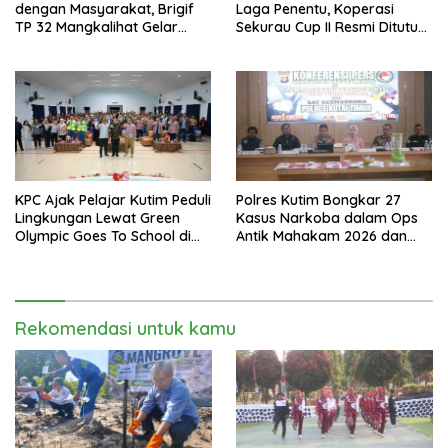
dengan Masyarakat, Brigif
Laga Penentu, Koperasi
TP 32 Mangkalihat Gelar
Sekurau Cup II Resmi Ditutup
Turnamen Bola Voli Danbrigif
Malam Ini
Cup I
KPC Ajak Pelajar Kutim Peduli
Polres Kutim Bongkar 27
Lingkungan Lewat Green
Kasus Narkoba dalam Ops
Olympic Goes To School di
Antik Mahakam 2026 dan
SMAN 2 Sangatta Utara
Musnahkan 885,99 Gram
Sabu
Rekomendasi untuk kamu