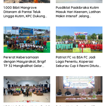
1.000 Bibit Mangrove
Pusdiklat Paskibraka Kutim
Ditanam di Pantai Teluk
Masuk Hari Keenam, Latihan
Lingga Kutim, KPC Dukung
Makin Intensif Jelang
Pelestarian Pesisir
Upacara 17 Agustus
Pererat Kebersamaan
Patriot FC vs BSA FC Jadi
dengan Masyarakat, Brigif
Laga Penentu, Koperasi
TP 32 Mangkalihat Gelar
Sekurau Cup II Resmi Ditutup
Turnamen Bola Voli Danbrigif
Malam Ini
Cup I