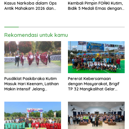
Kasus Narkoba dalam Ops
Kembali Pimpin FORKI Kutim,
Antik Mahakam 2026 dan
Bidik 5 Medali Emas dengan
Musnahkan 885,99 Gram
Atlet Lokal
Sabu
Rekomendasi untuk kamu
Pusdiklat Paskibraka Kutim
Pererat Kebersamaan
Masuk Hari Keenam, Latihan
dengan Masyarakat, Brigif
Makin Intensif Jelang
TP 32 Mangkalihat Gelar
Upacara 17 Agustus
Turnamen Bola Voli Danbrigif
Cup I