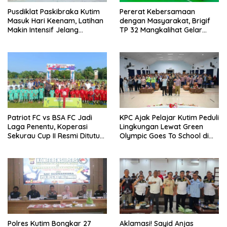
Pusdiklat Paskibraka Kutim
Pererat Kebersamaan
Masuk Hari Keenam, Latihan
dengan Masyarakat, Brigif
Makin Intensif Jelang
TP 32 Mangkalihat Gelar
Upacara 17 Agustus
Turnamen Bola Voli Danbrigif
Cup I
Patriot FC vs BSA FC Jadi
KPC Ajak Pelajar Kutim Peduli
Laga Penentu, Koperasi
Lingkungan Lewat Green
Sekurau Cup II Resmi Ditutup
Olympic Goes To School di
Malam Ini
SMAN 2 Sangatta Utara
Polres Kutim Bongkar 27
Aklamasi! Sayid Anjas