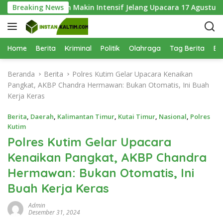
L
nam, Latihan Makin Intensif Jelang Upacara 17 Agustus
Breaking News
a
n
g
s
Home
Berita
Kriminal
Politik
Olahraga
Tag Berita
Be
u
n
Beranda
Berita
Polres Kutim Gelar Upacara Kenaikan
g
Pangkat, AKBP Chandra Hermawan: Bukan Otomatis, Ini Buah
k
Kerja Keras
e
k
Berita
,
Daerah
,
Kalimantan Timur
,
Kutai Timur
,
Nasional
,
Polres
o
Kutim
n
Polres Kutim Gelar Upacara
t
Kenaikan Pangkat, AKBP Chandra
e
n
Hermawan: Bukan Otomatis, Ini
Buah Kerja Keras
Admin
Desember 31, 2024