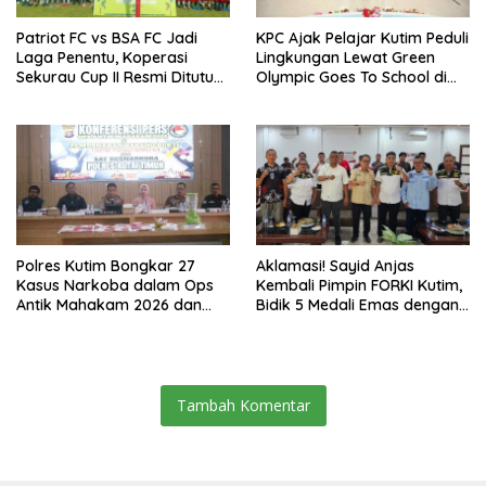
Patriot FC vs BSA FC Jadi
KPC Ajak Pelajar Kutim Peduli
Laga Penentu, Koperasi
Lingkungan Lewat Green
Sekurau Cup II Resmi Ditutup
Olympic Goes To School di
Malam Ini
SMAN 2 Sangatta Utara
Polres Kutim Bongkar 27
Aklamasi! Sayid Anjas
Kasus Narkoba dalam Ops
Kembali Pimpin FORKI Kutim,
Antik Mahakam 2026 dan
Bidik 5 Medali Emas dengan
Musnahkan 885,99 Gram
Atlet Lokal
Sabu
Tambah Komentar