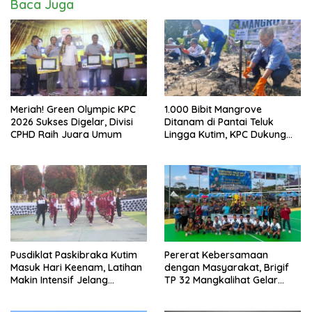
Baca Juga
Meriah! Green Olympic KPC
1.000 Bibit Mangrove
2026 Sukses Digelar, Divisi
Ditanam di Pantai Teluk
CPHD Raih Juara Umum
Lingga Kutim, KPC Dukung
Pelestarian Pesisir
Pusdiklat Paskibraka Kutim
Pererat Kebersamaan
Masuk Hari Keenam, Latihan
dengan Masyarakat, Brigif
Makin Intensif Jelang
TP 32 Mangkalihat Gelar
Upacara 17 Agustus
Turnamen Bola Voli Danbrigif
Cup I