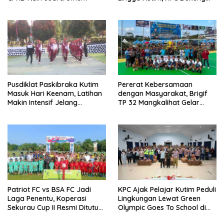
Pelestarian Pesisir
Pusdiklat Paskibraka Kutim
Pererat Kebersamaan
Masuk Hari Keenam, Latihan
dengan Masyarakat, Brigif
Makin Intensif Jelang
TP 32 Mangkalihat Gelar
Upacara 17 Agustus
Turnamen Bola Voli Danbrigif
Cup I
Patriot FC vs BSA FC Jadi
KPC Ajak Pelajar Kutim Peduli
Laga Penentu, Koperasi
Lingkungan Lewat Green
Sekurau Cup II Resmi Ditutup
Olympic Goes To School di
Malam Ini
SMAN 2 Sangatta Utara