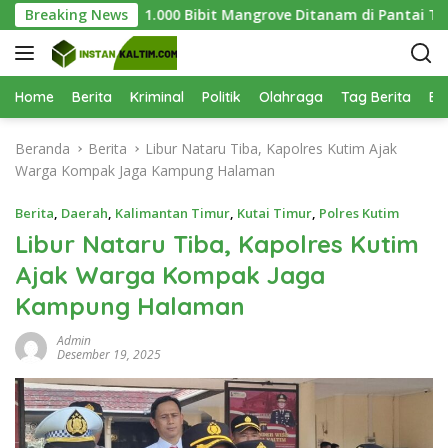
L
Umum
Breaking News
1.000 Bibit Mangrove Ditanam di Pantai Teluk Ling
a
n
g
s
Home
Berita
Kriminal
Politik
Olahraga
Tag Berita
Be
u
n
Beranda
Berita
Libur Nataru Tiba, Kapolres Kutim Ajak
g
Warga Kompak Jaga Kampung Halaman
k
e
Berita
,
Daerah
,
Kalimantan Timur
,
Kutai Timur
,
Polres Kutim
k
Libur Nataru Tiba, Kapolres Kutim
o
Ajak Warga Kompak Jaga
n
t
Kampung Halaman
e
n
Admin
Desember 19, 2025