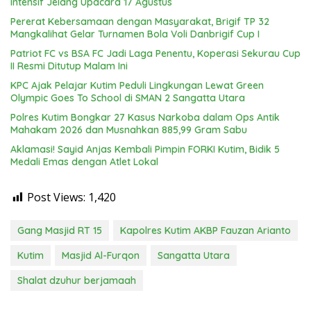
Intensif Jelang Upacara 17 Agustus
Pererat Kebersamaan dengan Masyarakat, Brigif TP 32
Mangkalihat Gelar Turnamen Bola Voli Danbrigif Cup I
Patriot FC vs BSA FC Jadi Laga Penentu, Koperasi Sekurau Cup
II Resmi Ditutup Malam Ini
KPC Ajak Pelajar Kutim Peduli Lingkungan Lewat Green
Olympic Goes To School di SMAN 2 Sangatta Utara
Polres Kutim Bongkar 27 Kasus Narkoba dalam Ops Antik
Mahakam 2026 dan Musnahkan 885,99 Gram Sabu
Aklamasi! Sayid Anjas Kembali Pimpin FORKI Kutim, Bidik 5
Medali Emas dengan Atlet Lokal
Post Views:
1,420
Gang Masjid RT 15
Kapolres Kutim AKBP Fauzan Arianto
Kutim
Masjid Al-Furqon
Sangatta Utara
Shalat dzuhur berjamaah