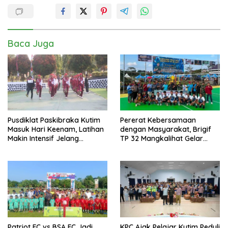
Baca Juga
Pusdiklat Paskibraka Kutim
Pererat Kebersamaan
Masuk Hari Keenam, Latihan
dengan Masyarakat, Brigif
Makin Intensif Jelang
TP 32 Mangkalihat Gelar
Upacara 17 Agustus
Turnamen Bola Voli Danbrigif
Cup I
Patriot FC vs BSA FC Jadi
KPC Ajak Pelajar Kutim Peduli