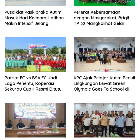
Pusdiklat Paskibraka Kutim
Pererat Kebersamaan
Masuk Hari Keenam, Latihan
dengan Masyarakat, Brigif
Makin Intensif Jelang
TP 32 Mangkalihat Gelar
Upacara 17 Agustus
Turnamen Bola Voli Danbrigif
Cup I
Patriot FC vs BSA FC Jadi
KPC Ajak Pelajar Kutim Peduli
Laga Penentu, Koperasi
Lingkungan Lewat Green
Sekurau Cup II Resmi Ditutup
Olympic Goes To School di
Malam Ini
SMAN 2 Sangatta Utara