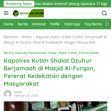
L
enam, Latihan Makin Intensif Jelang Upacara 17 Agustus
Breaking News
a
n
g
s
Home
Berita
Kriminal
Politik
Olahraga
Tag Berita
Be
u
n
Beranda
Berita
Kapolres Kutim Shalat Dzuhur Berjamaah di
g
Masjid Al-Furqon, Pererat Kedekatan dengan Masyarakat
k
e
Berita
,
Daerah
,
Kalimantan Timur
,
Kutai Timur
,
Polres Kutim
k
Kapolres Kutim Shalat Dzuhur
o
Berjamaah di Masjid Al-Furqon,
n
t
Pererat Kedekatan dengan
e
Masyarakat
n
Admin
Februari 25, 2026