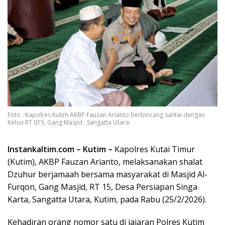
Foto : Kapolres Kutim AKBP Fauzan Arianto berbincang santai dengan
Ketua RT 015, Gang Masjid , Sangatta Utara.
Instankaltim.com – Kutim –
Kapolres Kutai Timur
(Kutim), AKBP Fauzan Arianto, melaksanakan shalat
Dzuhur berjamaah bersama masyarakat di Masjid Al-
Furqon, Gang Masjid, RT 15, Desa Persiapan Singa
Karta, Sangatta Utara, Kutim, pada Rabu (25/2/2026).
Kehadiran orang nomor satu di jajaran Polres Kutim