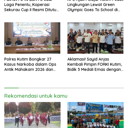
Laga Penentu, Koperasi
Lingkungan Lewat Green
Sekurau Cup II Resmi Ditutup
Olympic Goes To School di
Malam Ini
SMAN 2 Sangatta Utara
Polres Kutim Bongkar 27
Aklamasi! Sayid Anjas
Kasus Narkoba dalam Ops
Kembali Pimpin FORKI Kutim,
Antik Mahakam 2026 dan
Bidik 5 Medali Emas dengan
Musnahkan 885,99 Gram
Atlet Lokal
Sabu
Rekomendasi untuk kamu