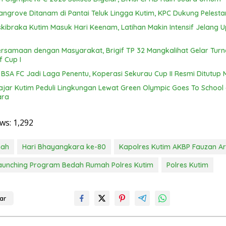
Mangrove Ditanam di Pantai Teluk Lingga Kutim, KPC Dukung Pelestar
skibraka Kutim Masuk Hari Keenam, Latihan Makin Intensif Jelang 
ersamaan dengan Masyarakat, Brigif TP 32 Mangkalihat Gelar Tur
f Cup I
s BSA FC Jadi Laga Penentu, Koperasi Sekurau Cup II Resmi Ditutup 
ajar Kutim Peduli Lingkungan Lewat Green Olympic Goes To School
ara
ws:
1,292
mah
Hari Bhayangkara ke-80
Kapolres Kutim AKBP Fauzan Ar
aunching Program Bedah Rumah Polres Kutim
Polres Kutim
ar