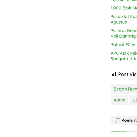
1.000 Bibit 
Pusdiklat Pa
Agustus
Pererat Keb
Voli Danbrigi
Patriot FC v
KPC Ajak Pel
Sangatta Ut
Post Vie
Bedah Ru
Kutim
L
Koment