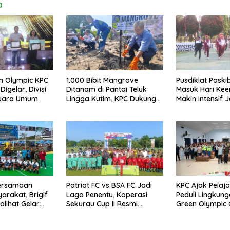
a
en Olympic KPC
1.000 Bibit Mangrove
Pusdiklat Pask
igelar, Divisi
Ditanam di Pantai Teluk
Masuk Hari Kee
Juara Umum
Lingga Kutim, KPC Dukung
Makin Intensif 
Pelestarian Pesisir
Upacara 17 Agu
bersamaan
Patriot FC vs BSA FC Jadi
KPC Ajak Pelaja
rakat, Brigif
Laga Penentu, Koperasi
Peduli Lingkun
lihat Gelar
Sekurau Cup II Resmi
Green Olympic 
a Voli
Ditutup Malam Ini
School di SMAN
p I
Utara