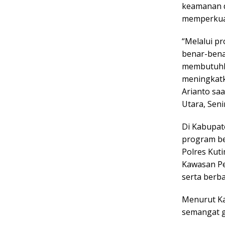
keamanan d
memperkuat
“Melalui p
benar-benar
membutuhka
meningkatk
Arianto saa
Utara, Seni
Di Kabupat
program be
Polres Kut
Kawasan Pe
serta berba
Menurut Kap
semangat g