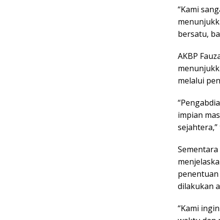
“Kami sang
menunjukka
bersatu, ba
AKBP Fauza
menunjukka
melalui p
“Pengabdia
impian mas
sejahtera,”
Sementara 
menjelaskan
penentuan 
dilakukan a
“Kami ingi