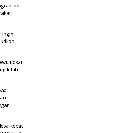
ogram ini
rakat
 ingin
judkan
mewujudkan
ng lebih
yadi
ari
ngan
esai tepat