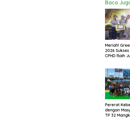
Baca Jug
Meriah! Gre
2026 Sukses D
CPHD Raih 
Pererat Ke
dengan Masya
TP 32 Mangka
Turnamen Bol
Danbrigif Cu