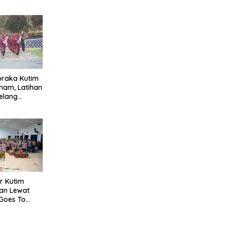
ibraka Kutim
nam, Latihan
Jelang
stus
r Kutim
gan Lewat
Goes To
 2 Sangatta