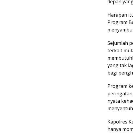
depan yang 
Harapan itu
Program Be
menyambut 
Sejumlah p
terkait mu
membutuhka
yang tak l
bagi pengh
Program ke
peringatan 
nyata kehad
menyentuh 
Kapolres K
hanya mome