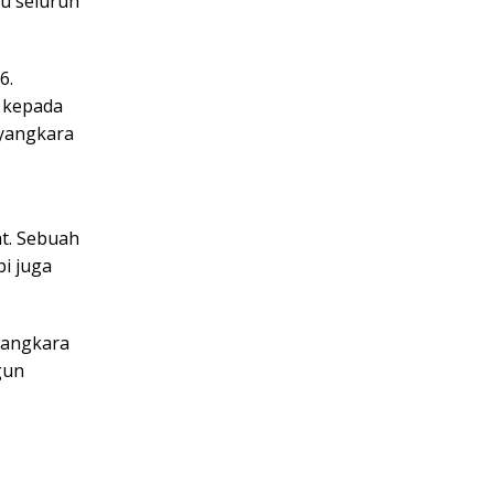
u seluruh
6.
n kepada
ayangkara
t. Sebuah
i juga
yangkara
gun