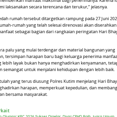
memberikan manfaat maksimal bagi penerimanya. Karena it
i laksanakan secara terencana dan terukur,” jelasnya.
dah rumah tersebut ditargetkan rampung pada 27 Juni 202
rumah-rumah yang telah selesai direnovasi akan diserahka
anfaat sebagai bagian dari rangkaian peringatan Hari Bh
uara palu yang mulai terdengar dan material bangunan yang
n, tersimpan harapan baru bagi keluarga penerima manfaa
 lebih layak bukan hanya menghadirkan kenyamanan, tetap
 semangat untuk menjalani kehidupan dengan lebih baik.
tulah yang terus diusung Polres Kutim menjelang Hari Bha
ghadirkan harapan, memperkuat kepedulian, dan memban
an bersama masyarakat.
rkait
n Olympic KPC 2026 Sukses Digelar, Divisi CPHD Raih Juara Umum