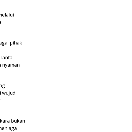
melalui
a
agai pihak
lantai
an nyaman
ang
i wujud
g
gkara bukan
menjaga