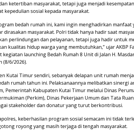
an ketertiban masyarakat, tetapi juga menjadi kesempata
 kepedulian sosial kepada masyarakat.
rogram bedah rumah ini, kami ingin menghadirkan manfaat
 dirasakan masyarakat. Polri tidak hanya hadir saat masya
n perlindungan dan pelayanan, tetapi juga hadir untuk 
an kualitas hidup warga yang membutuhkan,” ujar AKBP F
t kegiatan launching Bedah Rumah 8 Unit di Jalan H. Masda
n (8/6/2026).
en Kutai Timur sendiri, sebanyak delapan unit rumah menja
dah rumah tahun ini. Pelaksanaannya melibatkan sinergi a
im, Pemerintah Kabupaten Kutai Timur melalui Dinas Peru
rmukiman (Perkim), Dinas Pekerjaan Umum dan Tata Ruan
gai stakeholder dan donatur yang turut berkontribusi.
olres, keberhasilan program sosial semacam ini tidak terl
otong royong yang masih terjaga di tengah masyarakat.