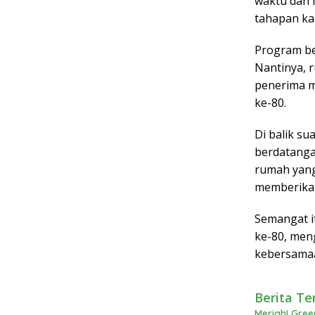
waktu dan 
tahapan kam
Program be
Nantinya, 
penerima m
ke-80.
Di balik s
berdatanga
rumah yang
memberikan
Semangat i
ke-80, men
kebersama
Berita Te
Meriah! Gree