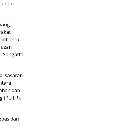
n untuk
 yang
rakat
membantu
auzan
r, Sangatta
di sasaran
ntara
mahan dan
g (PUTR),
epas dari