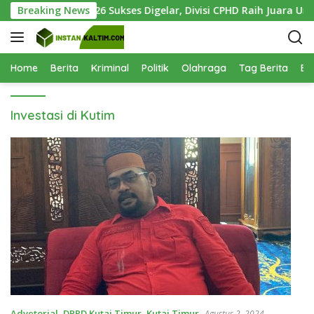
L
n Olympic KPC 2026 Sukses Digelar, Divisi CPHD Raih Juara Umu
Breaking News
a
n
g
s
Home
Berita
Kriminal
Politik
Olahraga
Tag Berita
Be
u
n
Investasi di Kutim
g
k
e
k
o
n
t
e
n
Advetorial
,
DPRD Kutai Timur
,
Kutai Timur
Agustus 2, 2024