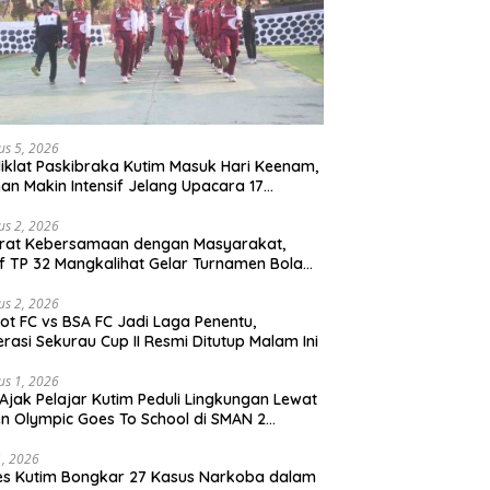
us 5, 2026
iklat Paskibraka Kutim Masuk Hari Keenam,
han Makin Intensif Jelang Upacara 17
tus
us 2, 2026
erat Kebersamaan dengan Masyarakat,
if TP 32 Mangkalihat Gelar Turnamen Bola
 Danbrigif Cup I
us 2, 2026
iot FC vs BSA FC Jadi Laga Penentu,
rasi Sekurau Cup II Resmi Ditutup Malam Ini
us 1, 2026
Ajak Pelajar Kutim Peduli Lingkungan Lewat
n Olympic Goes To School di SMAN 2
atta Utara
31, 2026
es Kutim Bongkar 27 Kasus Narkoba dalam