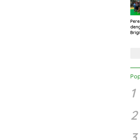
Per
den
Brig
Mang
Turn
Danb
Pop
1
2
3