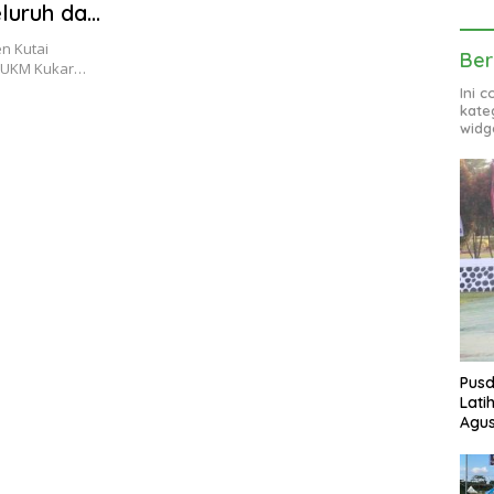
luruh dan
n Kutai
Ber
n UKM Kukar…
Ini 
kate
widg
Pusd
Lati
Agus