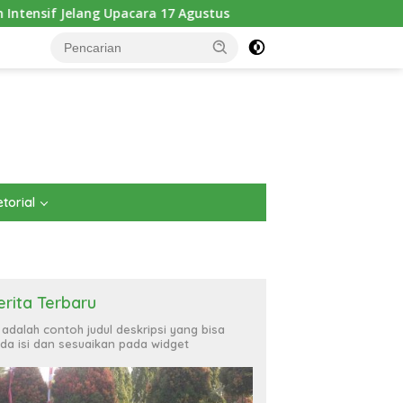
 Upacara 17 Agustus
Pererat Kebersamaan dengan Masya
torial
erita Terbaru
i adalah contoh judul deskripsi yang bisa
da isi dan sesuaikan pada widget