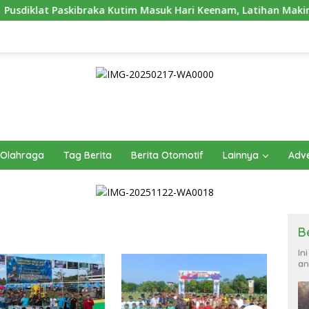
ibraka Kutim Masuk Hari Keenam, Latihan Makin Intensif Jelang
Olahraga
Tag Berita
Berita Otomotif
Lainnya
Adve
B
In
an