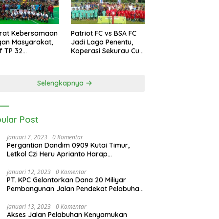
erat Kebersamaan
Patriot FC vs BSA FC
gan Masyarakat,
Jadi Laga Penentu,
if TP 32
Koperasi Sekurau Cup
kalihat Gelar
II Resmi Ditutup Malam
amen Bola Voli
Ini
rigif Cup I
Selengkapnya
ular Post
Januari 7, 2023
0 Komentar
Pergantian Dandim 0909 Kutai Timur,
Letkol Czi Heru Aprianto Harap
Silahturahmi Tetap Berjalan
Januari 12, 2023
0 Komentar
PT. KPC Gelontorkan Dana 20 Miliyar
Pembangunan Jalan Pendekat Pelabuhan
Sangatta Kenyamukan
Januari 13, 2023
0 Komentar
Akses Jalan Pelabuhan Kenyamukan