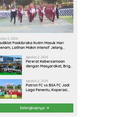
s Kutim Bongkar 27 Kasus
Aklamasi! Sayid Anjas Kembali
P
oba dalam Ops Antik
Pimpin FORKI Kutim, Bidik 5
M
kam 2026 dan
Medali Emas dengan Atlet
Ak
ahkan 885,99 Gram Sabu
Lokal
‘
ustus 5, 2026
sdiklat Paskibraka Kutim Masuk Hari
enam, Latihan Makin Intensif Jelang
acara 17 Agustus
Agustus 2, 2026
Pererat Kebersamaan
dengan Masyarakat, Brigif
TP 32 Mangkalihat Gelar
Turnamen Bola Voli
Danbrigif Cup I
Agustus 2, 2026
Patriot FC vs BSA FC Jadi
Laga Penentu, Koperasi
Sekurau Cup II Resmi
Ditutup Malam Ini
Selengkapnya