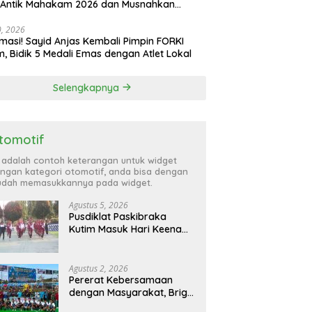
 Antik Mahakam 2026 dan Musnahkan
,99 Gram Sabu
30, 2026
masi! Sayid Anjas Kembali Pimpin FORKI
m, Bidik 5 Medali Emas dengan Atlet Lokal
Selengkapnya
tomotif
i adalah contoh keterangan untuk widget
ngan kategori otomotif, anda bisa dengan
dah memasukkannya pada widget.
Agustus 5, 2026
Pusdiklat Paskibraka
Kutim Masuk Hari Keenam,
Latihan Makin Intensif
Jelang Upacara 17 Agustus
Agustus 2, 2026
Pererat Kebersamaan
dengan Masyarakat, Brigif
TP 32 Mangkalihat Gelar