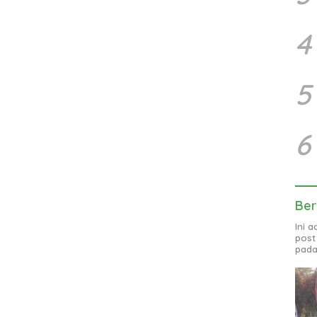
4
5
6
Ber
Ini 
post
pada