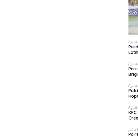
Agust
Pusd
Lati
Agus
Agust
Per
Brig
Voli
Agust
Patr
Kope
Agust
KPC 
Gree
Sang
Juli 
Polr