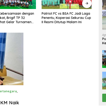
FC vs BSA FC Jadi Laga
KPC Ajak Pelajar Kutim Peduli
Polre
 Koperasi Sekurau Cup
Lingkungan Lewat Green
Nark
Ditutup Malam Ini
Olympic Goes To School di
Maha
SMAN 2 Sangatta Utara
Musn
Ag
Pu
Ke
Up
Kartanegara
,
MKM Naik