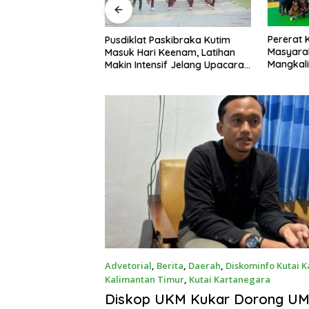
Pererat Kebersamaan dengan
Patriot 
askibraka Kutim
Masyarakat, Brigif TP 32
Penentu,
Keenam, Latihan
Mangkalihat Gelar Turnamen
II Resmi 
if Jelang Upacara
Bola Voli Danbrigif Cup I
Advetorial
,
Berita
,
Daerah
,
Diskominfo Kutai 
Kalimantan Timur
,
Kutai Kartanegara
April 17, 2025
Diskop UKM Kukar Dorong U