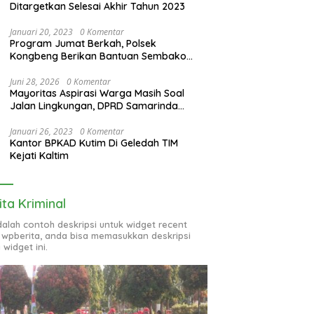
Ditargetkan Selesai Akhir Tahun 2023
Januari 20, 2023
0 Komentar
Program Jumat Berkah, Polsek
Kongbeng Berikan Bantuan Sembako
bagi Warga Kurang Mampu dan Anak
Yatim
Juni 28, 2026
0 Komentar
Mayoritas Aspirasi Warga Masih Soal
Jalan Lingkungan, DPRD Samarinda
Evaluasi Program OPD
Januari 26, 2023
0 Komentar
Kantor BPKAD Kutim Di Geledah TIM
Kejati Kaltim
ita Kriminal
adalah contoh deskripsi untuk widget recent
 wpberita, anda bisa memasukkan deskripsi
 widget ini.