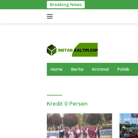
Langsung
Breaking News
Pusdiklat Pask
ke
konten
Home
Berita
Kriminal
Politik
Kredit 0 Persen