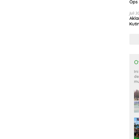
Ops
885
Juli 
Akla
Kuti
O
In
de
mu