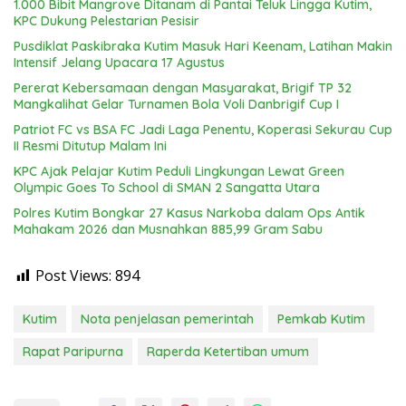
1.000 Bibit Mangrove Ditanam di Pantai Teluk Lingga Kutim,
KPC Dukung Pelestarian Pesisir
Pusdiklat Paskibraka Kutim Masuk Hari Keenam, Latihan Makin
Intensif Jelang Upacara 17 Agustus
Pererat Kebersamaan dengan Masyarakat, Brigif TP 32
Mangkalihat Gelar Turnamen Bola Voli Danbrigif Cup I
Patriot FC vs BSA FC Jadi Laga Penentu, Koperasi Sekurau Cup
II Resmi Ditutup Malam Ini
KPC Ajak Pelajar Kutim Peduli Lingkungan Lewat Green
Olympic Goes To School di SMAN 2 Sangatta Utara
Polres Kutim Bongkar 27 Kasus Narkoba dalam Ops Antik
Mahakam 2026 dan Musnahkan 885,99 Gram Sabu
Post Views:
894
Kutim
Nota penjelasan pemerintah
Pemkab Kutim
Rapat Paripurna
Raperda Ketertiban umum