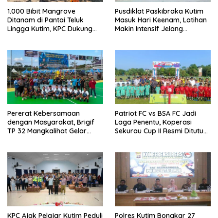
1.000 Bibit Mangrove
Pusdiklat Paskibraka Kutim
Ditanam di Pantai Teluk
Masuk Hari Keenam, Latihan
Lingga Kutim, KPC Dukung
Makin Intensif Jelang
Pelestarian Pesisir
Upacara 17 Agustus
Pererat Kebersamaan
Patriot FC vs BSA FC Jadi
dengan Masyarakat, Brigif
Laga Penentu, Koperasi
TP 32 Mangkalihat Gelar
Sekurau Cup II Resmi Ditutup
Turnamen Bola Voli Danbrigif
Malam Ini
Cup I
KPC Ajak Pelajar Kutim Peduli
Polres Kutim Bongkar 27