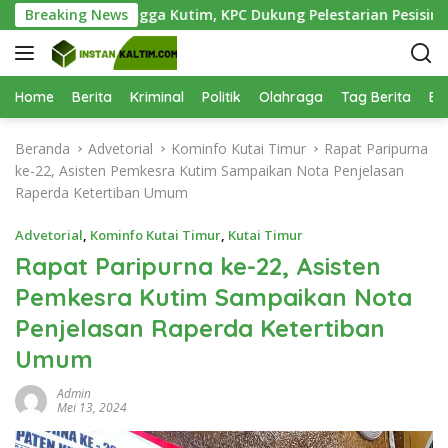
L
ai Teluk Lingga Kutim, KPC Dukung Pelestarian Pesisir
Breaking News
a
n
g
s
Home
Berita
Kriminal
Politik
Olahraga
Tag Berita
Be
u
n
Beranda
Advetorial
Kominfo Kutai Timur
Rapat Paripurna
g
ke-22, Asisten Pemkesra Kutim Sampaikan Nota Penjelasan
k
Raperda Ketertiban Umum
e
k
Advetorial
,
Kominfo Kutai Timur
,
Kutai Timur
o
Rapat Paripurna ke-22, Asisten
n
Pemkesra Kutim Sampaikan Nota
t
e
Penjelasan Raperda Ketertiban
n
Umum
Admin
Mei 13, 2024