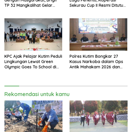
TP 32 Mangkalihat Gelar
Sekurau Cup II Resmi Ditutup
Turnamen Bola Voli Danbrigif
Malam Ini
Cup I
KPC Ajak Pelajar Kutim Peduli
Polres Kutim Bongkar 27
Lingkungan Lewat Green
Kasus Narkoba dalam Ops
Olympic Goes To School di
Antik Mahakam 2026 dan
SMAN 2 Sangatta Utara
Musnahkan 885,99 Gram
Sabu
Rekomendasi untuk kamu