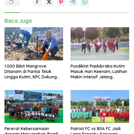
Baca Juga
1.000 Bibit Mangrove
Pusdiklat Paskibraka Kutim
Ditanam di Pantai Teluk
Masuk Hari Keenam, Latihan
Lingga Kutim, KPC Dukung
Makin Intensif Jelang
Pelestarian Pesisir
Upacara 17 Agustus
Pererat Kebersamaan
Patriot FC vs BSA FC Jadi
dengan Masyarakat, Brigif
Laga Penentu, Koperasi