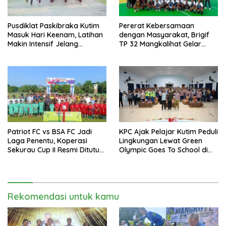
Pusdiklat Paskibraka Kutim
Pererat Kebersamaan
Masuk Hari Keenam, Latihan
dengan Masyarakat, Brigif
Makin Intensif Jelang
TP 32 Mangkalihat Gelar
Upacara 17 Agustus
Turnamen Bola Voli Danbrigif
Cup I
Patriot FC vs BSA FC Jadi
KPC Ajak Pelajar Kutim Peduli
Laga Penentu, Koperasi
Lingkungan Lewat Green
Sekurau Cup II Resmi Ditutup
Olympic Goes To School di
Malam Ini
SMAN 2 Sangatta Utara
Rekomendasi untuk kamu