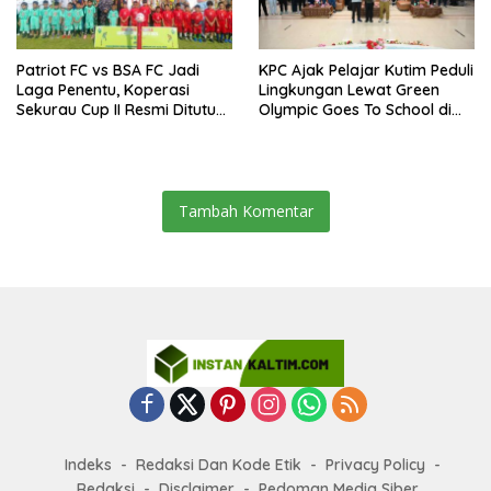
Patriot FC vs BSA FC Jadi
KPC Ajak Pelajar Kutim Peduli
Laga Penentu, Koperasi
Lingkungan Lewat Green
Sekurau Cup II Resmi Ditutup
Olympic Goes To School di
Malam Ini
SMAN 2 Sangatta Utara
Tambah Komentar
Indeks
Redaksi Dan Kode Etik
Privacy Policy
Redaksi
Disclaimer
Pedoman Media Siber