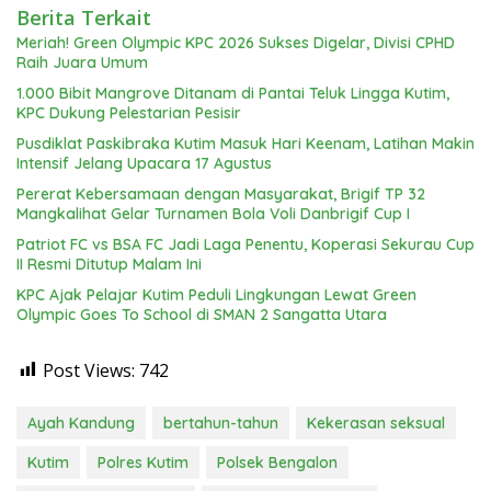
Berita Terkait
Meriah! Green Olympic KPC 2026 Sukses Digelar, Divisi CPHD
Raih Juara Umum
1.000 Bibit Mangrove Ditanam di Pantai Teluk Lingga Kutim,
KPC Dukung Pelestarian Pesisir
Pusdiklat Paskibraka Kutim Masuk Hari Keenam, Latihan Makin
Intensif Jelang Upacara 17 Agustus
Pererat Kebersamaan dengan Masyarakat, Brigif TP 32
Mangkalihat Gelar Turnamen Bola Voli Danbrigif Cup I
Patriot FC vs BSA FC Jadi Laga Penentu, Koperasi Sekurau Cup
II Resmi Ditutup Malam Ini
KPC Ajak Pelajar Kutim Peduli Lingkungan Lewat Green
Olympic Goes To School di SMAN 2 Sangatta Utara
Post Views:
742
Ayah Kandung
bertahun-tahun
Kekerasan seksual
Kutim
Polres Kutim
Polsek Bengalon