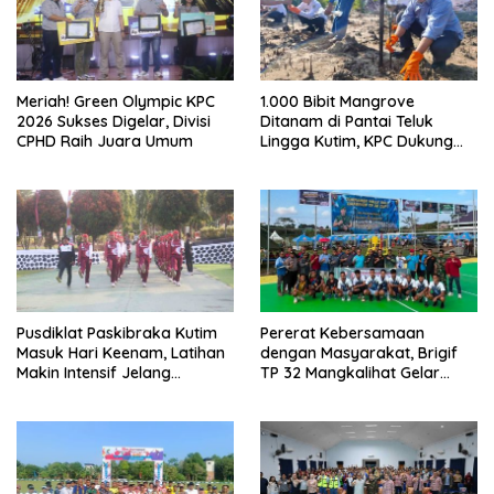
Meriah! Green Olympic KPC
1.000 Bibit Mangrove
2026 Sukses Digelar, Divisi
Ditanam di Pantai Teluk
CPHD Raih Juara Umum
Lingga Kutim, KPC Dukung
Pelestarian Pesisir
Pusdiklat Paskibraka Kutim
Pererat Kebersamaan
Masuk Hari Keenam, Latihan
dengan Masyarakat, Brigif
Makin Intensif Jelang
TP 32 Mangkalihat Gelar
Upacara 17 Agustus
Turnamen Bola Voli Danbrigif
Cup I