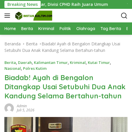
L
ukses Digelar, Divisi CPHD Raih Juara Umum
Breaking News
1.000 Bibi
a
n
g
s
Home
Berita
Kriminal
Politik
Olahraga
Tag Berita
Be
u
n
Beranda
Berita
​Biadab! Ayah di Bengalon Ditangkap Usai
g
Setubuhi Dua Anak Kandung Selama Bertahun-tahun
k
e
Berita
,
Daerah
,
Kalimantan Timur
,
Kriminal
,
Kutai Timur
,
k
Nasional
,
Polres Kutim
o
​Biadab! Ayah di Bengalon
n
Ditangkap Usai Setubuhi Dua Anak
t
e
Kandung Selama Bertahun-tahun
n
Admin
Juli 5, 2026