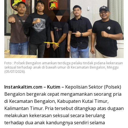
Foto : Polsek Bengalon amankan terduga pelaku tindak pidana kekerasan
seksual terhadap anak di bawah umur di Kecamatan Bengalon, Minggu
(05/07/2026).
Instankaltim.com – Kutim –
​Kepolisian Sektor (Polsek)
Bengalon bergerak cepat mengamankan seorang pria
di Kecamatan Bengalon, Kabupaten Kutai Timur,
Kalimantan Timur. Pria tersebut ditangkap atas dugaan
melakukan kekerasan seksual secara berulang
terhadap dua anak kandungnya sendiri selama