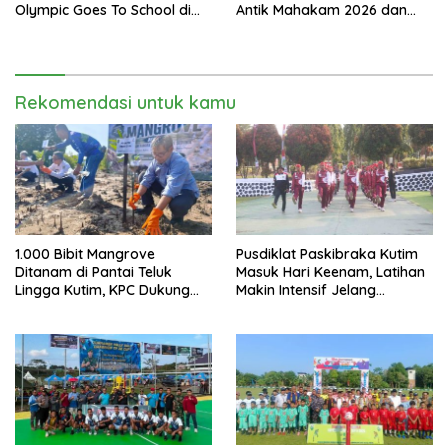
Olympic Goes To School di
Antik Mahakam 2026 dan
SMAN 2 Sangatta Utara
Musnahkan 885,99 Gram
Sabu
Rekomendasi untuk kamu
1.000 Bibit Mangrove
Pusdiklat Paskibraka Kutim
Ditanam di Pantai Teluk
Masuk Hari Keenam, Latihan
Lingga Kutim, KPC Dukung
Makin Intensif Jelang
Pelestarian Pesisir
Upacara 17 Agustus