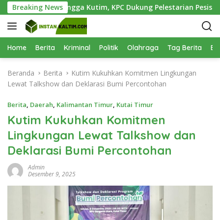
L
ai Teluk Lingga Kutim, KPC Dukung Pelestarian Pesisir
Breaking News
a
n
g
s
Home
Berita
Kriminal
Politik
Olahraga
Tag Berita
Be
u
n
Beranda
Berita
Kutim Kukuhkan Komitmen Lingkungan
g
Lewat Talkshow dan Deklarasi Bumi Percontohan
k
e
Berita
,
Daerah
,
Kalimantan Timur
,
Kutai Timur
k
Kutim Kukuhkan Komitmen
o
Lingkungan Lewat Talkshow dan
n
t
Deklarasi Bumi Percontohan
e
n
Admin
Desember 9, 2025