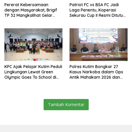
Pererat Kebersamaan
Patriot FC vs BSA FC Jadi
dengan Masyarakat, Brigif
Laga Penentu, Koperasi
TP 32 Mangkalihat Gelar
Sekurau Cup II Resmi Ditutup
Turnamen Bola Voli Danbrigif
Malam Ini
Cup I
KPC Ajak Pelajar Kutim Peduli
Polres Kutim Bongkar 27
Lingkungan Lewat Green
Kasus Narkoba dalam Ops
Olympic Goes To School di
Antik Mahakam 2026 dan
SMAN 2 Sangatta Utara
Musnahkan 885,99 Gram
Sabu
Tambah Komentar