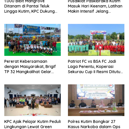
1.000 Bibit Mangrove
Pusdiklat Paskibraka Kutim
Ditanam di Pantai Teluk
Masuk Hari Keenam, Latihan
Lingga Kutim, KPC Dukung
Makin Intensif Jelang
Pelestarian Pesisir
Upacara 17 Agustus
Pererat Kebersamaan
Patriot FC vs BSA FC Jadi
dengan Masyarakat, Brigif
Laga Penentu, Koperasi
TP 32 Mangkalihat Gelar
Sekurau Cup II Resmi Ditutup
Turnamen Bola Voli Danbrigif
Malam Ini
Cup I
KPC Ajak Pelajar Kutim Peduli
Polres Kutim Bongkar 27
Lingkungan Lewat Green
Kasus Narkoba dalam Ops