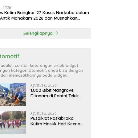
atta Utara
31, 2026
es Kutim Bongkar 27 Kasus Narkoba dalam
 Antik Mahakam 2026 dan Musnahkan
,99 Gram Sabu
Selengkapnya
tomotif
i adalah contoh keterangan untuk widget
ngan kategori otomotif, anda bisa dengan
dah memasukkannya pada widget.
Agustus 6, 2026
1.000 Bibit Mangrove
Ditanam di Pantai Teluk
Lingga Kutim, KPC Dukung
Pelestarian Pesisir
Agustus 5, 2026
Pusdiklat Paskibraka
Kutim Masuk Hari Keenam,
Latihan Makin Intensif
Jelang Upacara 17 Agustus