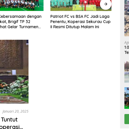
 Kebersamaan dengan
Patriot FC vs BSA FC Jadi Laga
KPC A
at, Brigif TP 32
Penentu, Koperasi Sekurau Cup
Ling
hat Gelar Turnamen
II Resmi Ditutup Malam Ini
Olymp
 Danbrigif Cup I
SMAN
Ag
1.
Te
Pe
r
Januari 20, 2025
Tuntut
operasi