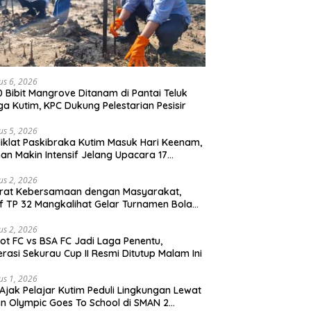
us 6, 2026
0 Bibit Mangrove Ditanam di Pantai Teluk
ga Kutim, KPC Dukung Pelestarian Pesisir
us 5, 2026
iklat Paskibraka Kutim Masuk Hari Keenam,
han Makin Intensif Jelang Upacara 17
tus
us 2, 2026
erat Kebersamaan dengan Masyarakat,
if TP 32 Mangkalihat Gelar Turnamen Bola
 Danbrigif Cup I
us 2, 2026
iot FC vs BSA FC Jadi Laga Penentu,
rasi Sekurau Cup II Resmi Ditutup Malam Ini
us 1, 2026
Ajak Pelajar Kutim Peduli Lingkungan Lewat
n Olympic Goes To School di SMAN 2