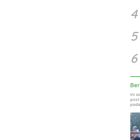
4
5
6
Ber
Ini 
post
pada