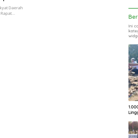
n Plasma
akyat Daerah
r Rapat…
Ber
Ini 
kate
widg
1.00
Ling