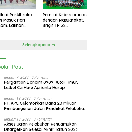
iklat Paskibraka
Pererat Kebersamaan
m Masuk Hari
dengan Masyarakat,
am, Latihan
Brigif TP 32
n Intensif Jelang
Mangkalihat Gelar
ara 17 Agustus
Turnamen Bola Voli
Danbrigif Cup I
Selengkapnya
ular Post
Januari 7, 2023
0 Komentar
Pergantian Dandim 0909 Kutai Timur,
Letkol Czi Heru Aprianto Harap
Silahturahmi Tetap Berjalan
Januari 12, 2023
0 Komentar
PT. KPC Gelontorkan Dana 20 Miliyar
Pembangunan Jalan Pendekat Pelabuhan
Sangatta Kenyamukan
Januari 13, 2023
0 Komentar
Akses Jalan Pelabuhan Kenyamukan
Ditargetkan Selesai Akhir Tahun 2023