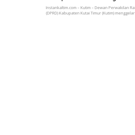
dan PT LBPS Soal Pembayara
Instankaltim.com – Kutim – Dewan Perwakilan R
Sawit
(DPRD) Kabupaten Kutai Timur (Kutim) menggela