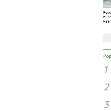
Pusd
Kuti
Keen
Maki
Upac
Pop
1
2
3