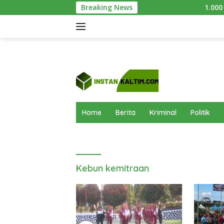
Langsung
Breaking News
1.000 Bibit Mangrove
ke
konten
Home
Berita
Kriminal
Politik
Kebun kemitraan