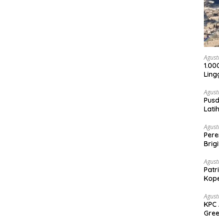
Agust
1.00
Ling
Agust
Pusd
Lati
Agus
Agust
Per
Brig
Voli
Agust
Patr
Kope
Agust
KPC 
Gree