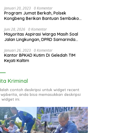
Januari 20, 2023
0 Komentar
Program Jumat Berkah, Polsek
Kongbeng Berikan Bantuan Sembako
bagi Warga Kurang Mampu dan Anak
Yatim
Juni 28, 2026
0 Komentar
Mayoritas Aspirasi Warga Masih Soal
Jalan Lingkungan, DPRD Samarinda
Evaluasi Program OPD
Januari 26, 2023
0 Komentar
Kantor BPKAD Kutim Di Geledah TIM
Kejati Kaltim
ita Kriminal
adalah contoh deskripsi untuk widget recent
 wpberita, anda bisa memasukkan deskripsi
 widget ini.