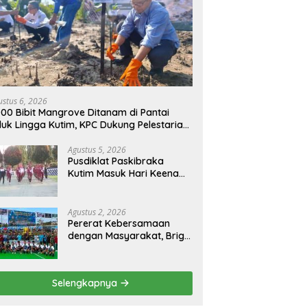
jak Pelajar Kutim Peduli
Polres Kutim Bongkar 27 Kasus
A
kungan Lewat Green
Narkoba dalam Ops Antik
P
ic Goes To School di
Mahakam 2026 dan
M
 2 Sangatta Utara
Musnahkan 885,99 Gram Sabu
L
ustus 6, 2026
000 Bibit Mangrove Ditanam di Pantai
luk Lingga Kutim, KPC Dukung Pelestarian
sisir
Agustus 5, 2026
Pusdiklat Paskibraka
Kutim Masuk Hari Keenam,
Latihan Makin Intensif
Jelang Upacara 17 Agustus
Agustus 2, 2026
Pererat Kebersamaan
dengan Masyarakat, Brigif
TP 32 Mangkalihat Gelar
Turnamen Bola Voli
Danbrigif Cup I
Selengkapnya