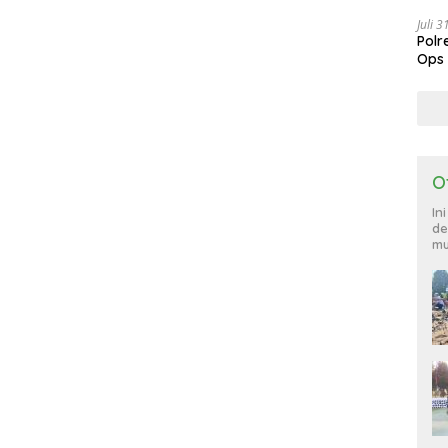
Sang
Juli 
Polr
Ops
885
O
In
de
mu