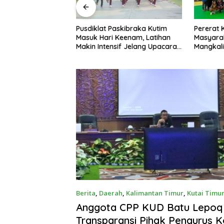
Pusdiklat Paskibraka Kutim
Pererat
 Mangrove Ditanam
Masuk Hari Keenam, Latihan
Masyarak
luk Lingga Kutim,
Makin Intensif Jelang Upacara
Mangkali
elestarian Pesisir
17 Agustus
Bola Voli
Berita
,
Daerah
,
Kalimantan Timur
,
Kutai Timu
Anggota CPP KUD Batu Lepoq 
Transparansi Pihak Pengurus K