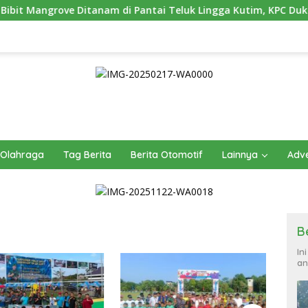
 Ditanam di Pantai Teluk Lingga Kutim, KPC Dukung Pelestarian 
Olahraga
Tag Berita
Berita Otomotif
Lainnya
Adve
B
In
an