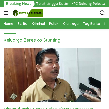
L
 Ditanam di Pantai Teluk Lingga Kutim, KPC Dukung Pelestarian 
Breaking News
a
n
g
s
Home
Berita
Kriminal
Politik
Olahraga
Tag Berita
Be
u
n
Keluarga Beresiko Stunting
g
k
e
k
o
n
t
e
n
Advetorial
,
Berita
,
Daerah
,
Diskominfo Kutai Kartanegara
,