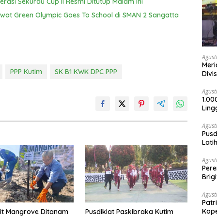
erasi Sekurau Cup II Resmi Ditutup Malam Ini
Lewat Green Olympic Goes To School di SMAN 2 Sangatta
Agust
Meri
PPP Kutim
SK B1 KWK DPC PPP
Divi
Agust
1.00
Ling
Agust
Pusd
Lati
Agus
Agust
Per
Brig
Voli
Agust
Patr
Kope
bit Mangrove Ditanam
Pusdiklat Paskibraka Kutim