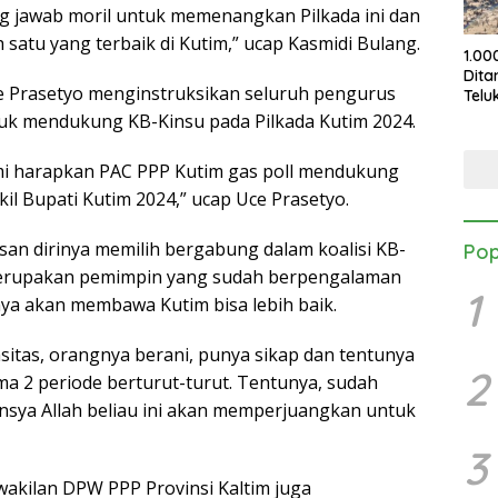
 jawab moril untuk memenangkan Pilkada ini dan
satu yang terbaik di Kutim,” ucap Kasmidi Bulang.
1.00
Dita
e Prasetyo menginstruksikan seluruh pengurus
Telu
KPC
uk mendukung KB-Kinsu pada Pilkada Kutim 2024.
Pele
ami harapkan PAC PPP Kutim gas poll mendukung
il Bupati Kutim 2024,” ucap Uce Prasetyo.
an dirinya memilih bergabung dalam koalisi KB-
Pop
merupakan pemimpin yang sudah berpengalaman
1
ya akan membawa Kutim bisa lebih baik.
asitas, orangnya berani, punya sikap dan tentunya
2
ma 2 periode berturut-turut. Tentunya, sudah
sya Allah beliau ini akan memperjuangkan untuk
3
akilan DPW PPP Provinsi Kaltim juga