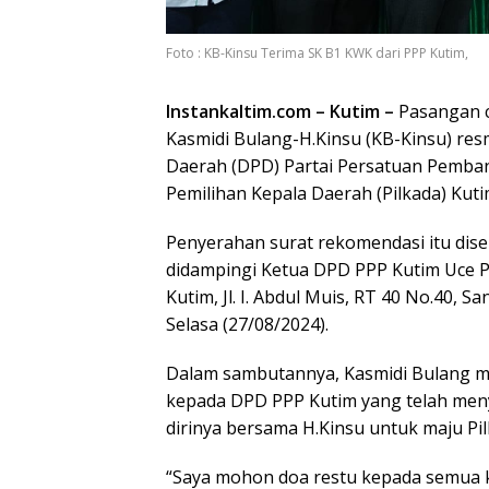
Foto : KB-Kinsu Terima SK B1 KWK dari PPP Kutim,
Instankaltim.com – Kutim –
Pasangan c
Kasmidi Bulang-H.Kinsu (KB-Kinsu) re
Daerah (DPD) Partai Persatuan Pemban
Pemilihan Kepala Daerah (Pilkada) Ku
Penyerahan surat rekomendasi itu di
didampingi Ketua DPD PPP Kutim Uce P
Kutim, Jl. I. Abdul Muis, RT 40 No.40, 
Selasa (27/08/2024).
Dalam sambutannya, Kasmidi Bulang m
kepada DPD PPP Kutim yang telah me
dirinya bersama H.Kinsu untuk maju Pi
“Saya mohon doa restu kepada semua k