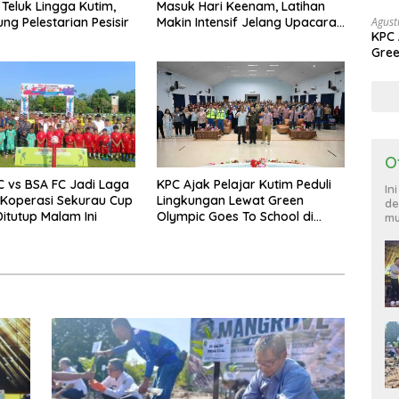
 Teluk Lingga Kutim,
Masuk Hari Keenam, Latihan
ng Pelestarian Pesisir
Makin Intensif Jelang Upacara
Agust
KPC 
17 Agustus
Gree
Sang
O
FC vs BSA FC Jadi Laga
KPC Ajak Pelajar Kutim Peduli
In
 Koperasi Sekurau Cup
Lingkungan Lewat Green
de
Ditutup Malam Ini
Olympic Goes To School di
mu
SMAN 2 Sangatta Utara