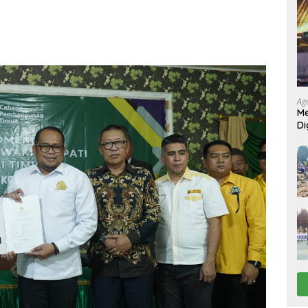
Ag
Me
Di