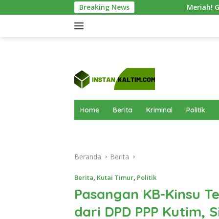
Langsung
Breaking News
Meriah! Green Olympic KPC 2026 S
ke
konten
Home
Berita
Kriminal
Politik
Beranda
Berita
Berita
,
Kutai Timur
,
Politik
Pasangan KB-Kinsu T
dari DPD PPP Kutim, 