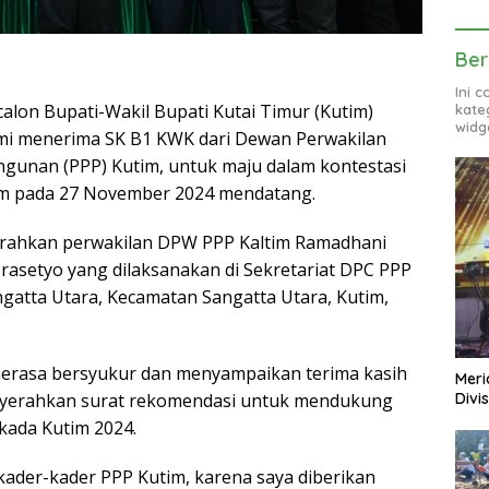
Ber
Ini 
alon Bupati-Wakil Bupati Kutai Timur (Kutim)
kate
widg
smi menerima SK B1 KWK dari Dewan Perwakilan
gunan (PPP) Kutim, untuk maju dalam kontestasi
tim pada 27 November 2024 mendatang.
serahkan perwakilan DPW PPP Kaltim Ramadhani
rasetyo yang dilaksanakan di Sekretariat DPC PPP
Sangatta Utara, Kecamatan Sangatta Utara, Kutim,
erasa bersyukur dan menyampaikan terima kasih
Meri
nyerahkan surat rekomendasi untuk mendukung
Divi
lkada Kutim 2024.
ader-kader PPP Kutim, karena saya diberikan