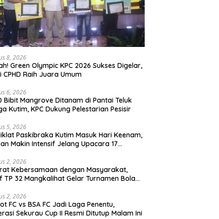
us 8, 2026
ah! Green Olympic KPC 2026 Sukses Digelar,
si CPHD Raih Juara Umum
us 6, 2026
0 Bibit Mangrove Ditanam di Pantai Teluk
ga Kutim, KPC Dukung Pelestarian Pesisir
us 5, 2026
iklat Paskibraka Kutim Masuk Hari Keenam,
han Makin Intensif Jelang Upacara 17
tus
us 2, 2026
erat Kebersamaan dengan Masyarakat,
if TP 32 Mangkalihat Gelar Turnamen Bola
 Danbrigif Cup I
us 2, 2026
iot FC vs BSA FC Jadi Laga Penentu,
rasi Sekurau Cup II Resmi Ditutup Malam Ini