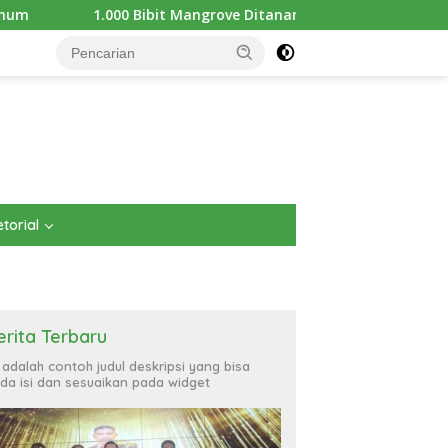
 Mangrove Ditanam di Pantai Teluk Lingga Kutim, KPC Dukung Pel
torial
erita Terbaru
i adalah contoh judul deskripsi yang bisa
da isi dan sesuaikan pada widget