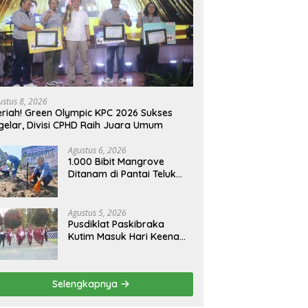
ustus 8, 2026
riah! Green Olympic KPC 2026 Sukses
gelar, Divisi CPHD Raih Juara Umum
Agustus 6, 2026
1.000 Bibit Mangrove
Ditanam di Pantai Teluk
Lingga Kutim, KPC Dukung
Pelestarian Pesisir
Agustus 5, 2026
Pusdiklat Paskibraka
Kutim Masuk Hari Keenam,
Latihan Makin Intensif
Jelang Upacara 17 Agustus
Selengkapnya