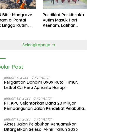
0 Bibit Mangrove
Pusdiklat Paskibraka
nam di Pantai
Kutim Masuk Hari
k Lingga Kutim,
Keenam, Latihan
 Dukung
Makin Intensif Jelang
starian Pesisir
Upacara 17 Agustus
Selengkapnya
ular Post
Januari 7, 2023
0 Komentar
Pergantian Dandim 0909 Kutai Timur,
Letkol Czi Heru Aprianto Harap
Silahturahmi Tetap Berjalan
Januari 12, 2023
0 Komentar
PT. KPC Gelontorkan Dana 20 Miliyar
Pembangunan Jalan Pendekat Pelabuhan
Sangatta Kenyamukan
Januari 13, 2023
0 Komentar
Akses Jalan Pelabuhan Kenyamukan
Ditargetkan Selesai Akhir Tahun 2023