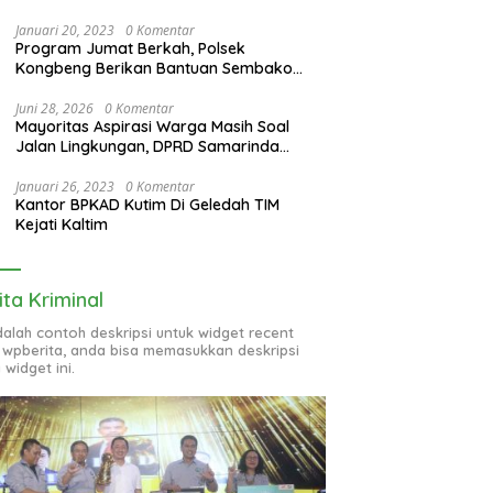
Januari 20, 2023
0 Komentar
Program Jumat Berkah, Polsek
Kongbeng Berikan Bantuan Sembako
bagi Warga Kurang Mampu dan Anak
Yatim
Juni 28, 2026
0 Komentar
Mayoritas Aspirasi Warga Masih Soal
Jalan Lingkungan, DPRD Samarinda
Evaluasi Program OPD
Januari 26, 2023
0 Komentar
Kantor BPKAD Kutim Di Geledah TIM
Kejati Kaltim
ita Kriminal
adalah contoh deskripsi untuk widget recent
 wpberita, anda bisa memasukkan deskripsi
 widget ini.