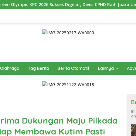
ukses Digelar, Divisi CPHD Raih Juara Umum
1.000 Bibit
Olahraga
Tag Berita
Berita Otomotif
Lainnya
Adve
B
In
an
erima Dukungan Maju Pilkada
Siap Membawa Kutim Pasti