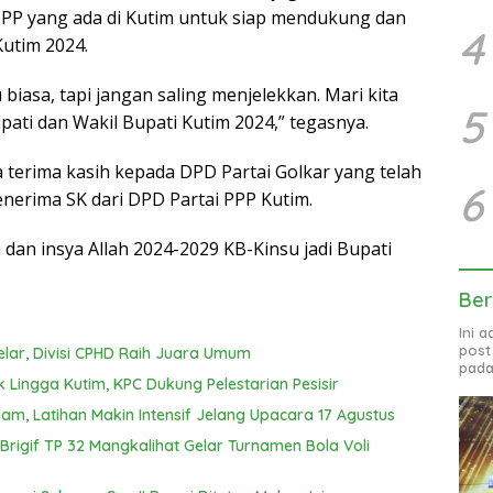
PP yang ada di Kutim untuk siap mendukung dan
4
utim 2024.
biasa, tapi jangan saling menjelekkan. Mari kita
5
ati dan Wakil Bupati Kutim 2024,” tegasnya.
erima kasih kepada DPD Partai Golkar yang telah
6
nerima SK dari DPD Partai PPP Kutim.
 dan insya Allah 2024-2029 KB-Kinsu jadi Bupati
Ber
Ini 
post
elar, Divisi CPHD Raih Juara Umum
pada
k Lingga Kutim, KPC Dukung Pelestarian Pesisir
am, Latihan Makin Intensif Jelang Upacara 17 Agustus
igif TP 32 Mangkalihat Gelar Turnamen Bola Voli