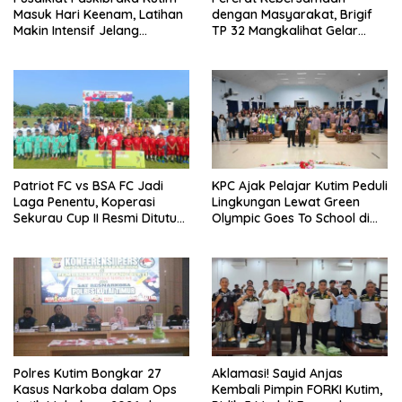
Masuk Hari Keenam, Latihan
dengan Masyarakat, Brigif
Makin Intensif Jelang
TP 32 Mangkalihat Gelar
Upacara 17 Agustus
Turnamen Bola Voli Danbrigif
Cup I
Patriot FC vs BSA FC Jadi
KPC Ajak Pelajar Kutim Peduli
Laga Penentu, Koperasi
Lingkungan Lewat Green
Sekurau Cup II Resmi Ditutup
Olympic Goes To School di
Malam Ini
SMAN 2 Sangatta Utara
Polres Kutim Bongkar 27
Aklamasi! Sayid Anjas
Kasus Narkoba dalam Ops
Kembali Pimpin FORKI Kutim,