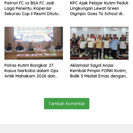
Patriot FC vs BSA FC Jadi
KPC Ajak Pelajar Kutim Peduli
Laga Penentu, Koperasi
Lingkungan Lewat Green
Sekurau Cup II Resmi Ditutup
Olympic Goes To School di
Malam Ini
SMAN 2 Sangatta Utara
Polres Kutim Bongkar 27
Aklamasi! Sayid Anjas
Kasus Narkoba dalam Ops
Kembali Pimpin FORKI Kutim,
Antik Mahakam 2026 dan
Bidik 5 Medali Emas dengan
Musnahkan 885,99 Gram
Atlet Lokal
Sabu
Tambah Komentar