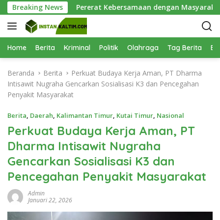
L
stus
Breaking News
Pererat Kebersamaan dengan Masyarakat, Brigif T
a
n
g
s
Home
Berita
Kriminal
Politik
Olahraga
Tag Berita
Be
u
n
Beranda
Berita
Perkuat Budaya Kerja Aman, PT Dharma
g
Intisawit Nugraha Gencarkan Sosialisasi K3 dan Pencegahan
k
Penyakit Masyarakat
e
k
Berita
,
Daerah
,
Kalimantan Timur
,
Kutai Timur
,
Nasional
o
Perkuat Budaya Kerja Aman, PT
n
Dharma Intisawit Nugraha
t
e
Gencarkan Sosialisasi K3 dan
n
Pencegahan Penyakit Masyarakat
Admin
Januari 22, 2026